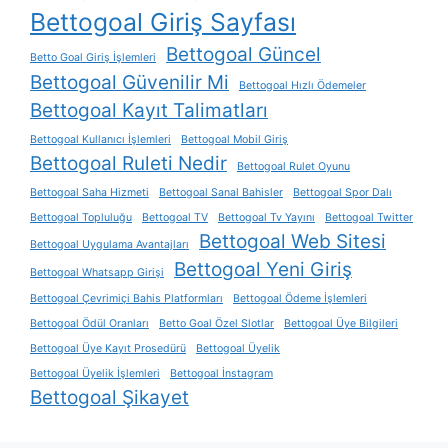
Bettogoal Giriş Sayfası
Bettogoal Güncel
Betto Goal Giriş İşlemleri
Bettogoal Güvenilir Mi
Bettogoal Hızlı Ödemeler
Bettogoal Kayıt Talimatları
Bettogoal Kullanıcı İşlemleri
Bettogoal Mobil Giriş
Bettogoal Ruleti Nedir
Bettogoal Rulet Oyunu
Bettogoal Saha Hizmeti
Bettogoal Sanal Bahisler
Bettogoal Spor Dalı
Bettogoal Topluluğu
Bettogoal TV
Bettogoal Tv Yayını
Bettogoal Twitter
Bettogoal Web Sitesi
Bettogoal Uygulama Avantajları
Bettogoal Yeni Giriş
Bettogoal Whatsapp Girişi
Bettogoal Çevrimiçi Bahis Platformları
Bettogoal Ödeme İşlemleri
Bettogoal Ödül Oranları
Betto Goal Özel Slotlar
Bettogoal Üye Bilgileri
Bettogoal Üye Kayıt Prosedürü
Bettogoal Üyelik
Bettogoal Üyelik İşlemleri
Bettogoal İnstagram
Bettogoal Şikayet