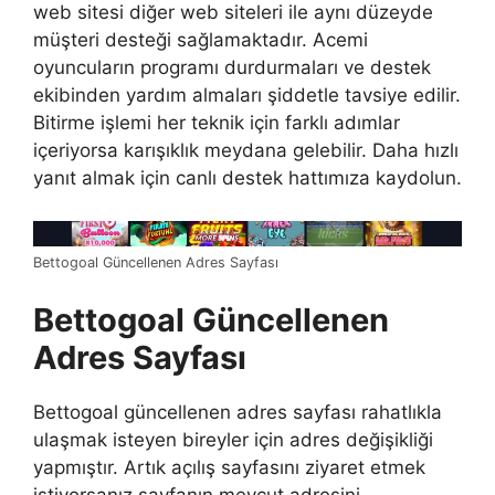
web sitesi diğer web siteleri ile aynı düzeyde
müşteri desteği sağlamaktadır. Acemi
oyuncuların programı durdurmaları ve destek
ekibinden yardım almaları şiddetle tavsiye edilir.
Bitirme işlemi her teknik için farklı adımlar
içeriyorsa karışıklık meydana gelebilir. Daha hızlı
yanıt almak için canlı destek hattımıza kaydolun.
Bettogoal Güncellenen Adres Sayfası
Bettogoal Güncellenen
Adres Sayfası
Bettogoal güncellenen adres sayfası rahatlıkla
ulaşmak isteyen bireyler için adres değişikliği
yapmıştır. Artık açılış sayfasını ziyaret etmek
istiyorsanız sayfanın mevcut adresini