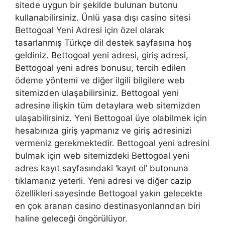
sitede uygun bir şekilde bulunan butonu
kullanabilirsiniz. Ünlü yasa dışı casino sitesi
Bettogoal Yeni Adresi için özel olarak
tasarlanmış Türkçe dil destek sayfasına hoş
geldiniz. Bettogoal yeni adresi, giriş adresi,
Bettogoal yeni adres bonusu, tercih edilen
ödeme yöntemi ve diğer ilgili bilgilere web
sitemizden ulaşabilirsiniz. Bettogoal yeni
adresine ilişkin tüm detaylara web sitemizden
ulaşabilirsiniz. Yeni Bettogoal üye olabilmek için
hesabınıza giriş yapmanız ve giriş adresinizi
vermeniz gerekmektedir. Bettogoal yeni adresini
bulmak için web sitemizdeki Bettogoal yeni
adres kayıt sayfasındaki ‘kayıt ol’ butonuna
tıklamanız yeterli. Yeni adresi ve diğer cazip
özellikleri sayesinde Bettogoal yakın gelecekte
en çok aranan casino destinasyonlarından biri
haline geleceği öngörülüyor.