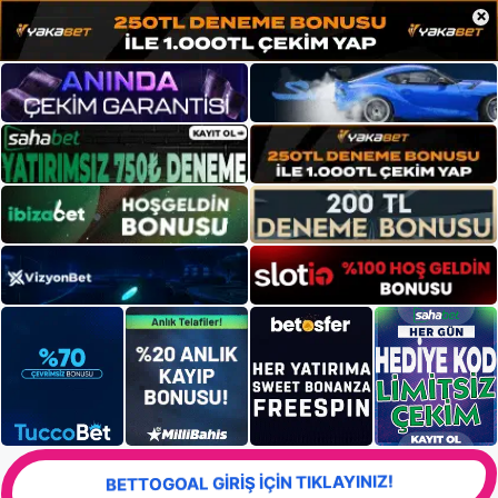
×
BETTOGOAL GİRİŞ İÇİN TIKLAYINIZ!