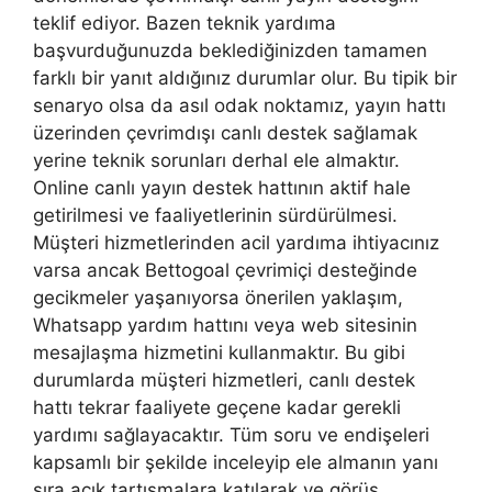
teklif ediyor. Bazen teknik yardıma
başvurduğunuzda beklediğinizden tamamen
farklı bir yanıt aldığınız durumlar olur. Bu tipik bir
senaryo olsa da asıl odak noktamız, yayın hattı
üzerinden çevrimdışı canlı destek sağlamak
yerine teknik sorunları derhal ele almaktır.
Online canlı yayın destek hattının aktif hale
getirilmesi ve faaliyetlerinin sürdürülmesi.
Müşteri hizmetlerinden acil yardıma ihtiyacınız
varsa ancak Bettogoal çevrimiçi desteğinde
gecikmeler yaşanıyorsa önerilen yaklaşım,
Whatsapp yardım hattını veya web sitesinin
mesajlaşma hizmetini kullanmaktır. Bu gibi
durumlarda müşteri hizmetleri, canlı destek
hattı tekrar faaliyete geçene kadar gerekli
yardımı sağlayacaktır. Tüm soru ve endişeleri
kapsamlı bir şekilde inceleyip ele almanın yanı
sıra açık tartışmalara katılarak ve görüş