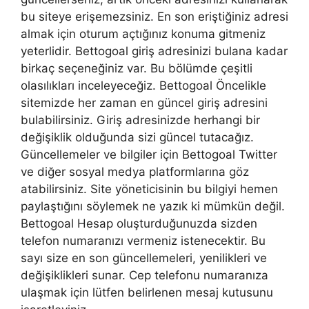
bu siteye erişemezsiniz. En son eriştiğiniz adresi
almak için oturum açtığınız konuma gitmeniz
yeterlidir. Bettogoal giriş adresinizi bulana kadar
birkaç seçeneğiniz var. Bu bölümde çeşitli
olasılıkları inceleyeceğiz. Bettogoal Öncelikle
sitemizde her zaman en güncel giriş adresini
bulabilirsiniz. Giriş adresinizde herhangi bir
değişiklik olduğunda sizi güncel tutacağız.
Güncellemeler ve bilgiler için Bettogoal Twitter
ve diğer sosyal medya platformlarına göz
atabilirsiniz. Site yöneticisinin bu bilgiyi hemen
paylaştığını söylemek ne yazık ki mümkün değil.
Bettogoal Hesap oluşturduğunuzda sizden
telefon numaranızı vermeniz istenecektir. Bu
sayı size en son güncellemeleri, yenilikleri ve
değişiklikleri sunar. Cep telefonu numaranıza
ulaşmak için lütfen belirlenen mesaj kutusunu