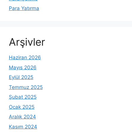
Para Yatırma
Arşivler
Haziran 2026
Mayıs 2026
Eylül 2025
Temmuz 2025
Şubat 2025
Ocak 2025
Aralık 2024
Kasım 2024