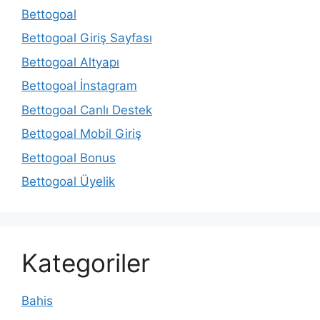
Bettogoal
Bettogoal Giriş Sayfası
Bettogoal Altyapı
Bettogoal İnstagram
Bettogoal Canlı Destek
Bettogoal Mobil Giriş
Bettogoal Bonus
Bettogoal Üyelik
Kategoriler
Bahis