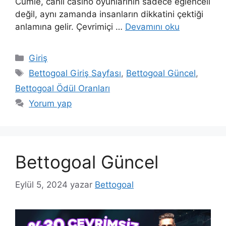
Cümle, canlı casino oyunlarının sadece eğlenceli
değil, aynı zamanda insanların dikkatini çektiği
anlamına gelir. Çevrimiçi …
Devamını oku
Kategoriler
Giriş
Etiketler
Bettogoal Giriş Sayfası
,
Bettogoal Güncel
,
Bettogoal Ödül Oranları
Yorum yap
Bettogoal Güncel
Eylül 5, 2024
yazar
Bettogoal