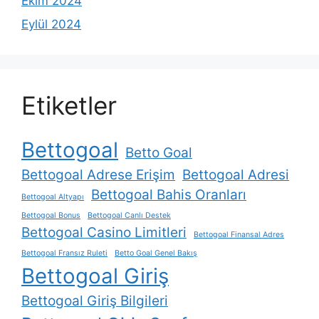
Ekim 2024
Eylül 2024
Etiketler
Bettogoal
Betto Goal
Bettogoal Adrese Erişim
Bettogoal Adresi
Bettogoal Bahis Oranları
Bettogoal Altyapı
Bettogoal Bonus
Bettogoal Canlı Destek
Bettogoal Casino Limitleri
Bettogoal Finansal Adres
Bettogoal Fransız Ruleti
Betto Goal Genel Bakış
Bettogoal Giriş
Bettogoal Giriş Bilgileri