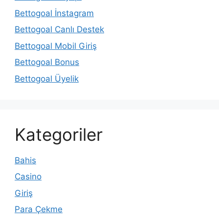
Bettogoal İnstagram
Bettogoal Canlı Destek
Bettogoal Mobil Giriş
Bettogoal Bonus
Bettogoal Üyelik
Kategoriler
Bahis
Casino
Giriş
Para Çekme