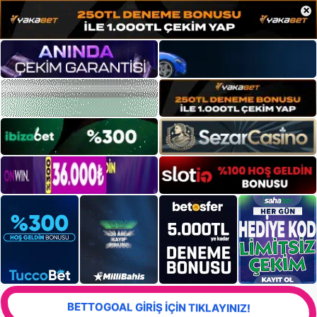
×
BETTOGOAL GİRİŞ İÇİN TIKLAYINIZ!