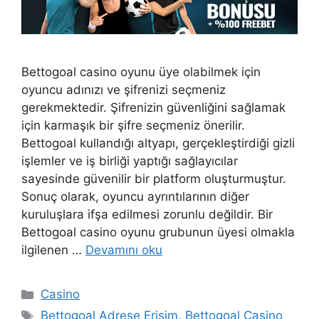
Bettogoal casino oyunu üye olabilmek için
oyuncu adınızı ve şifrenizi seçmeniz
gerekmektedir. Şifrenizin güvenliğini sağlamak
için karmaşık bir şifre seçmeniz önerilir.
Bettogoal kullandığı altyapı, gerçekleştirdiği gizli
işlemler ve iş birliği yaptığı sağlayıcılar
sayesinde güvenilir bir platform oluşturmuştur.
Sonuç olarak, oyuncu ayrıntılarının diğer
kuruluşlara ifşa edilmesi zorunlu değildir. Bir
Bettogoal casino oyunu grubunun üyesi olmakla
ilgilenen …
Devamını oku
Kategoriler
Casino
Etiketler
Bettogoal Adrese Erişim
,
Bettogoal Casino