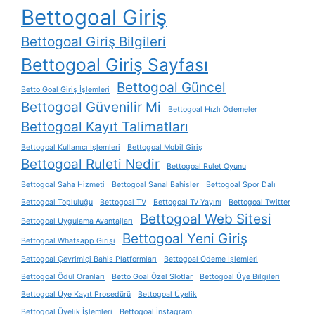
Bettogoal Giriş
Bettogoal Giriş Bilgileri
Bettogoal Giriş Sayfası
Bettogoal Güncel
Betto Goal Giriş İşlemleri
Bettogoal Güvenilir Mi
Bettogoal Hızlı Ödemeler
Bettogoal Kayıt Talimatları
Bettogoal Kullanıcı İşlemleri
Bettogoal Mobil Giriş
Bettogoal Ruleti Nedir
Bettogoal Rulet Oyunu
Bettogoal Saha Hizmeti
Bettogoal Sanal Bahisler
Bettogoal Spor Dalı
Bettogoal Topluluğu
Bettogoal TV
Bettogoal Tv Yayını
Bettogoal Twitter
Bettogoal Web Sitesi
Bettogoal Uygulama Avantajları
Bettogoal Yeni Giriş
Bettogoal Whatsapp Girişi
Bettogoal Çevrimiçi Bahis Platformları
Bettogoal Ödeme İşlemleri
Bettogoal Ödül Oranları
Betto Goal Özel Slotlar
Bettogoal Üye Bilgileri
Bettogoal Üye Kayıt Prosedürü
Bettogoal Üyelik
Bettogoal Üyelik İşlemleri
Bettogoal İnstagram