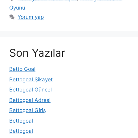
Oyunu
Yorum yap
Son Yazılar
Betto Goal
Bettogoal Şikayet
Bettogoal Güncel
Bettogoal Adresi
Bettogoal Giriş
Bettogoal
Bettogoal