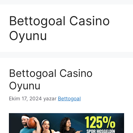
Bettogoal Casino
Oyunu
Bettogoal Casino
Oyunu
Ekim 17, 2024
yazar
Bettogoal